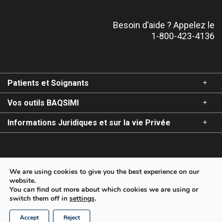
Besoin d’aide ? Appelez le
1-800-423-4136
Patients et Soignants
Vos outils BAQSIMI
Informations Juridiques et sur la vie Privée
Pour les Prestataires de Soins de Santé
We are using cookies to give you the best experience on our
website.
You can find out more about which cookies we are using or
switch them off in
settings
.
Copyright © 2026 Amphastar Pharmaceuticals, Inc. Tous
droits réservés.
Accept
Reject